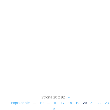
Na marginesie działań Partii
Republikańskiej „Mejza…stał się wstydem
i wyrzutem sumienia nie tylko
województwa lubuskiego”. Jeden z
senatorów RP Łukasz Mejza najpierw -
jako działacz Bezpartyjnych
Samorządowców – został radnym Sejmiku
Województwa Lubuskiego....
Strona 20 z 92
«
Poprzednie
...
10
...
16
17
18
19
20
21
22
23
»