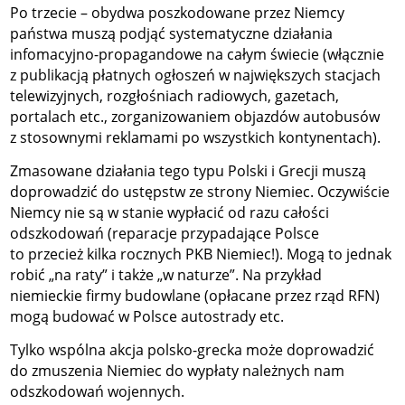
Po trzecie – obydwa poszkodowane przez Niemcy
państwa muszą podjąć systematyczne działania
infomacyjno-propagandowe na całym świecie (włącznie
z publikacją płatnych ogłoszeń w największych stacjach
telewizyjnych, rozgłośniach radiowych, gazetach,
portalach etc., zorganizowaniem objazdów autobusów
z stosownymi reklamami po wszystkich kontynentach).
Zmasowane działania tego typu Polski i Grecji muszą
doprowadzić do ustępstw ze strony Niemiec. Oczywiście
Niemcy nie są w stanie wypłacić od razu całości
odszkodowań (reparacje przypadające Polsce
to przecież kilka rocznych PKB Niemiec!). Mogą to jednak
robić „na raty” i także „w naturze”. Na przykład
niemieckie firmy budowlane (opłacane przez rząd RFN)
mogą budować w Polsce autostrady etc.
Tylko wspólna akcja polsko-grecka może doprowadzić
do zmuszenia Niemiec do wypłaty należnych nam
odszkodowań wojennych.