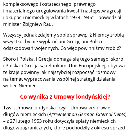
kompleksowego i ostatecznego, prawnego
i materialnego uregulowania kwestii następstw agresji
i okupacji niemieckiej w latach 1939-1945” – powiedział
minister Zbigniew Rau.
Wszyscy jednak zdajemy sobie sprawę, iż Niemcy zrobią
wszystko, by nie wypłacić ani Grecji, ani Polsce
odszkodowań wojennych. Co więc powinniśmy zrobić?
Skoro i Polska, i Grecja domaga się tego samego, skoro
i Polska, i Grecja są członkami Unii Europejskiej, obydwa
te kraje powinny jak najszybciej rozpocząć rozmowy
na temat wypracowania wspólnej strategii działania
wobec Niemiec.
Co wynika z Umowy londyńskiej?
Tzw. „Umowa londyńska” czyli „Umowa w sprawie
długów niemieckich (
Agreement on German External Debts
)
– z 27 lutego 1953 roku dotyczyła spłaty niemieckich
długów zagranicznych, które pochodziły z okresu sprzed