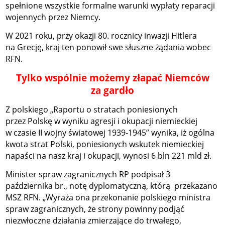
spełnione wszystkie formalne warunki wypłaty reparacji
wojennych przez Niemcy.
W 2021 roku, przy okazji 80. rocznicy inwazji Hitlera
na Grecję, kraj ten ponowił swe słuszne żądania wobec
RFN.
Tylko wspólnie możemy złapać Niemców
za gardło
Z polskiego „Raportu o stratach poniesionych
przez Polskę w wyniku agresji i okupacji niemieckiej
w czasie II wojny światowej 1939-1945” wynika, iż ogólna
kwota strat Polski, poniesionych wskutek niemieckiej
napaści na nasz kraj i okupacji, wynosi 6 bln 221 mld zł.
Minister spraw zagranicznych RP podpisał 3
października br., notę dyplomatyczną, którą przekazano
MSZ RFN. „Wyraża ona przekonanie polskiego ministra
spraw zagranicznych, że strony powinny podjąć
niezwłoczne działania zmierzające do trwałego,