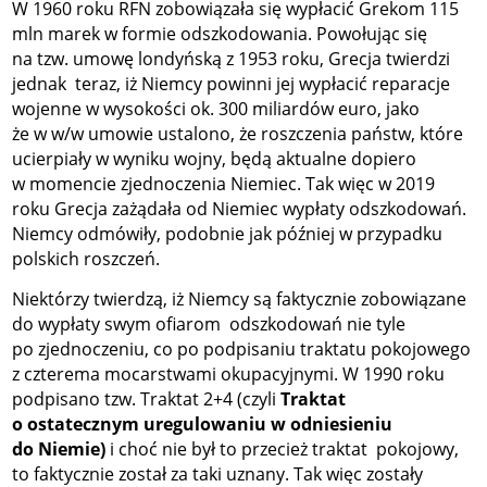
W 1960 roku RFN zobowiązała się wypłacić Grekom 115
mln marek w formie odszkodowania. Powołując się
na tzw. umowę londyńską z 1953 roku, Grecja twierdzi
jednak teraz, iż Niemcy powinni jej wypłacić reparacje
wojenne w wysokości ok. 300 miliardów euro, jako
że w w/w umowie ustalono, że roszczenia państw, które
ucierpiały w wyniku wojny, będą aktualne dopiero
w momencie zjednoczenia Niemiec. Tak więc w 2019
roku Grecja zażądała od Niemiec wypłaty odszkodowań.
Niemcy odmówiły, podobnie jak później w przypadku
polskich roszczeń.
Niektórzy twierdzą, iż Niemcy są faktycznie zobowiązane
do wypłaty swym ofiarom odszkodowań nie tyle
po zjednoczeniu, co po podpisaniu traktatu pokojowego
z czterema mocarstwami okupacyjnymi. W 1990 roku
podpisano tzw. Traktat 2+4 (czyli
Traktat
o ostatecznym uregulowaniu w odniesieniu
do Niemie)
i choć nie był to przecież traktat pokojowy,
to faktycznie został za taki uznany. Tak więc zostały