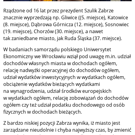
Rządzone od 16 lat przez prezydent Szulik Zabrze
znacznie wyprzedzają np. Gliwice ((5. miejsce), Katowice
(8. miejsce), Dąbrowa Górnicza (12. miejsce), Sosnowiec
(19. miejsce), Chorzów (30. miejsce), a nawet
tak zaniedbane miasto, jak Ruda Śląska (37. miejsce).
W badaniach samorządu polskiego Uniwersytet
Ekonomiczny we Wrocławiu wziął pod uwagę m.in. udział
dochodów własnych miasta w dochodach ogółem,
relację nadwyżki operacyjnej do dochodów ogółem,
udział wydatków inwestycyjnych w wydatkach ogółem,
obciążenie wydatków bieżących wydatkami
na wynagrodzenia, udział środków europejskich
w wydatkach ogółem, relację zobowiązań do dochodów
ogółem czy też udział podatku dochodowego od osób
fizycznych w dochodach bieżących.
Z bardzo niskiej pozycji Zabrza wynika, iż miasto jest
zarządzane nieudolnie i chyba najwyższy czas, by zmienić