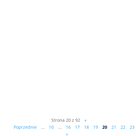
Na marginesie działań Partii
Republikańskiej „Mejza…stał się wstydem
i wyrzutem sumienia nie tylko
województwa lubuskiego”. Jeden z
senatorów RP Łukasz Mejza najpierw -
jako działacz Bezpartyjnych
Samorządowców – został radnym Sejmiku
Województwa Lubuskiego....
Strona 20 z 92
«
Poprzednie
...
10
...
16
17
18
19
20
21
22
23
»