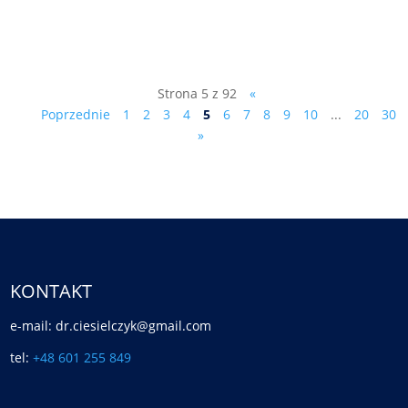
feature=shared
Strona 5 z 92
«
Poprzednie
1
2
3
4
5
6
7
8
9
10
...
20
30
»
KONTAKT
e-mail: dr.ciesielczyk@gmail.com
tel:
+48 601 255 849