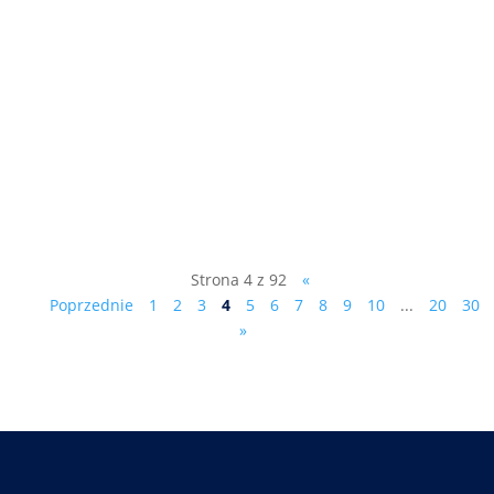
"Z władzą jest jak z seksem..." rozmowa
telewizyjna z dr.Markiem Ciesielczykiem,
kliknij tutaj:
https://www.starnowa.tv/.../marek-
ciesielczyk-dudzik.../
Strona 4 z 92
«
Poprzednie
1
2
3
4
5
6
7
8
9
10
...
20
30
»