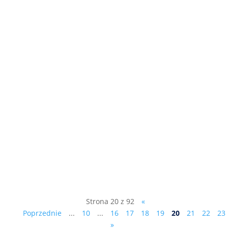
Na marginesie działań Partii
Republikańskiej „Mejza…stał się wstydem
i wyrzutem sumienia nie tylko
województwa lubuskiego”. Jeden z
senatorów RP Łukasz Mejza najpierw -
jako działacz Bezpartyjnych
Samorządowców – został radnym Sejmiku
Województwa Lubuskiego....
Strona 20 z 92
«
Poprzednie
...
10
...
16
17
18
19
20
21
22
23
»