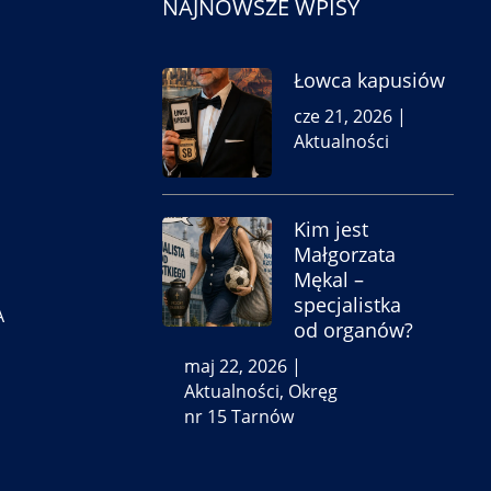
NAJNOWSZE WPISY
Łowca kapusiów
cze 21, 2026
|
Aktualności
Kim jest
Małgorzata
Mękal –
specjalistka
A
od organów?
maj 22, 2026
|
Aktualności
,
Okręg
nr 15 Tarnów