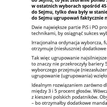
w ostatnich wyborach spośród 45
do Sejmu, tylko dwa były w stani
do Sejmu ugrupowań faktycznie n
Dwie największe partie PiS i PO pr
technikami, by osiągnąć sukces wy
Irracjonalna ordynacja wyborcza, f
otrzymuje (niesłusznie) dodatkowe
Tak więc ugrupowanie najsilniejsz
to znaczy nie przekroczyły bariery
wyborczego przejmuje (niezasłużen
ugrupowanie (ugrupowania) wzięło
Idealnym rozwiązaniem zarówno dla
między 3 i 5 procent głosów. Wówc
z kieszeni polskich podatników. O
– bo otrzymałby dodatkowe mandat