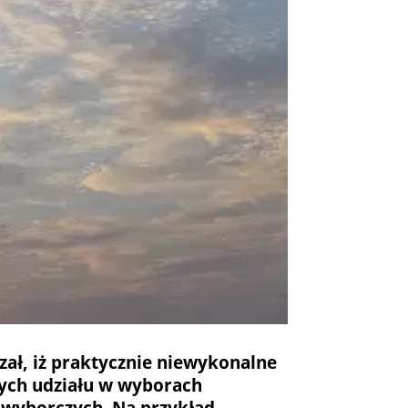
zał, iż praktycznie niewykonalne
nych udziału w wyborach
h wyborczych. Na przykład