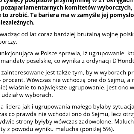
 pozaparlamentarnych komitetów wyborczych, kt
e to zrobić. Ta bariera ma w zamyśle jej pomys
iezależnych.
owadząc od lat coraz bardziej brutalną wojnę polsk
borczy.
unkcjonująca w Polsce sprawia, iż ugrupowanie, kt
 mandaty poselskie, co wynika z ordynacji D’Hondt
e zainteresowane jest także tym, by w wyborach p
 5 procent. Wówczas nie wchodzą one do Sejmu, a 
ie) właśnie to największe ugrupowanie. Jest ono w
 udział w wyborach.
 lidera jak i ugrupowania małego byłaby sytuacja
zas co prawda nie wchodzi ono do Sejmu, lecz ot
bydwie strony byłyby wówczas zadowolone. Maluch –
y z powodu wyniku malucha (poniżej 5%).