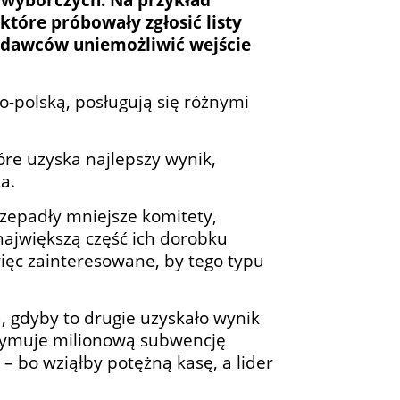
óre próbowały zgłosić listy
łodawców uniemożliwić wejście
o-polską, posługują się różnymi
óre uzyska najlepszy wynik,
a.
rzepadły mniejsze komitety,
największą część ich dorobku
ięc zainteresowane, by tego typu
, gdyby to drugie uzyskało wynik
rzymuje milionową subwencję
 bo wziąłby potężną kasę, a lider