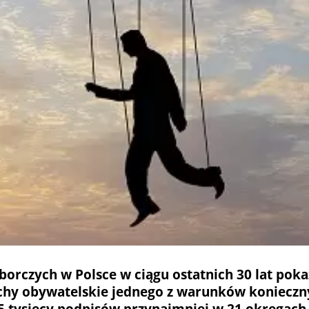
orczych w Polsce w ciągu ostatnich 30 lat poka
ruchy obywatelskie jednego z warunków koniecz
 5 tysięcy podpisów przynajmniej w 21 okręgac