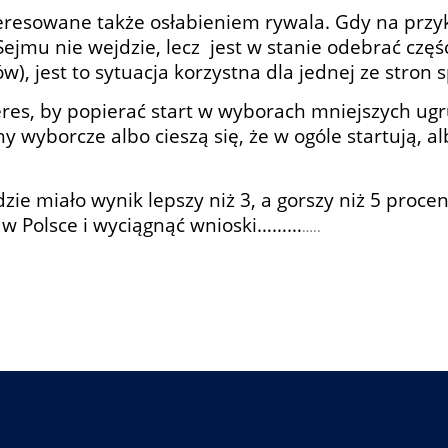
resowane także osłabieniem rywala. Gdy na przyk
ejmu nie wejdzie, lecz jest w stanie odebrać część
w), jest to sytuacja korzystna dla jednej ze stron 
eres, by popierać start w wyborach mniejszych ug
y wyborcze albo cieszą się, że w ogóle startują, a
e miało wynik lepszy niż 3, a gorszy niż 5 procen
 w Polsce i wyciągnąć wnioski………
…..