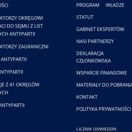
PROGRAM
WŁADZE
ŚCI
STATUT
ATORZY OKRĘGOWI
CI DO SEJMU Z LIST
GABINET EKSPERTÓW
CH ANTYPARTII
NASI PARTNERZY
TORZY ZAGRANICZNI
DEKLARACJA
 ANTYPARTII
CZŁONKOWSKA
ANTYPARTII
WSPARCIE FINANSOWE
JE Z 41 OKRĘGÓW
MATERIAŁY DO POBRANI
YCH
KONTAKT
ANTYPARTII
POLITYKA PRYWATNOŚCI
LICZNIK ODWIEDZIN