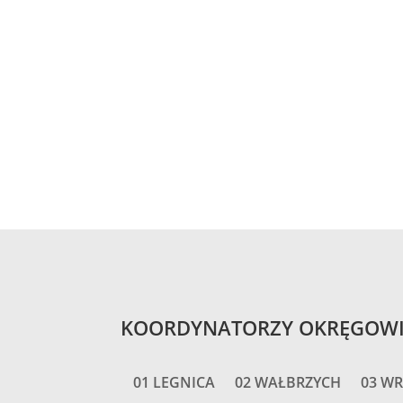
KOORDYNATORZY OKRĘGOW
01 LEGNICA
02 WAŁBRZYCH
03 W