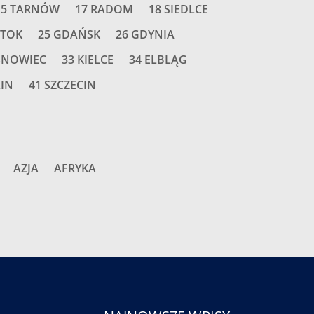
15 TARNÓW
17 RADOM
18 SIEDLCE
STOK
25 GDAŃSK
26 GDYNIA
SNOWIEC
33 KIELCE
34 ELBLĄG
LIN
41 SZCZECIN
AZJA
AFRYKA