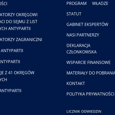
PROGRAM
WŁADZE
ŚCI
STATUT
ATORZY OKRĘGOWI
CI DO SEJMU Z LIST
GABINET EKSPERTÓW
CH ANTYPARTII
NASI PARTNERZY
TORZY ZAGRANICZNI
DEKLARACJA
 ANTYPARTII
CZŁONKOWSKA
ANTYPARTII
WSPARCIE FINANSOWE
JE Z 41 OKRĘGÓW
MATERIAŁY DO POBRANI
YCH
KONTAKT
ANTYPARTII
POLITYKA PRYWATNOŚCI
LICZNIK ODWIEDZIN