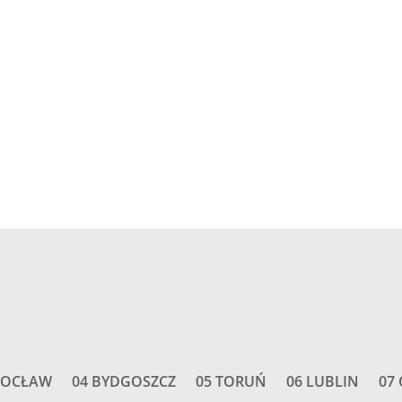
I
ROCŁAW
04 BYDGOSZCZ
05 TORUŃ
06 LUBLIN
07