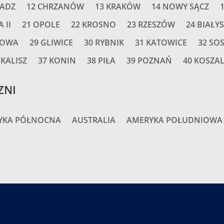
RADZ
12 CHRZANÓW
13 KRAKÓW
14 NOWY SĄCZ
 II
21 OPOLE
22 KROSNO
23 RZESZÓW
24 BIAŁY
HOWA
29 GLIWICE
30 RYBNIK
31 KATOWICE
32 SO
 KALISZ
37 KONIN
38 PIŁA
39 POZNAŃ
40 KOSZA
ZNI
YKA PÓŁNOCNA
AUSTRALIA
AMERYKA POŁUDNIOWA