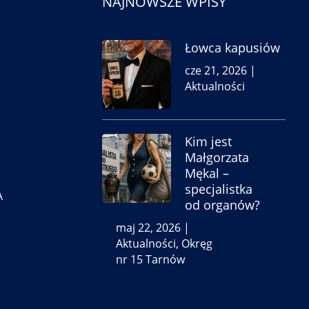
NAJNOWSZE WPISY
Łowca kapusiów
cze 21, 2026
|
Aktualności
Kim jest
Małgorzata
Mękal –
specjalistka
A
od organów?
maj 22, 2026
|
Aktualności
,
Okręg
nr 15 Tarnów