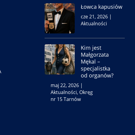
Łowca kapusiów
cze 21, 2026
|
Aktualności
Kim jest
Małgorzata
Mękal –
specjalistka
A
od organów?
maj 22, 2026
|
Aktualności
,
Okręg
nr 15 Tarnów