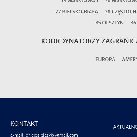
19 WARSZAWA I
20 WARSZAWA
27 BIELSKO-BIAŁA
28 CZĘSTOC
35 OLSZTYN
36
KOORDYNATORZY ZAGRANIC
EUROPA
AMER
KONTAKT
AKTUALNO
e-mail: dr.ciesielczyk@gmail.com