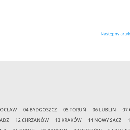
Następny artyk
I
ROCŁAW
04 BYDGOSZCZ
05 TORUŃ
06 LUBLIN
07
RADZ
12 CHRZANÓW
13 KRAKÓW
14 NOWY SĄCZ