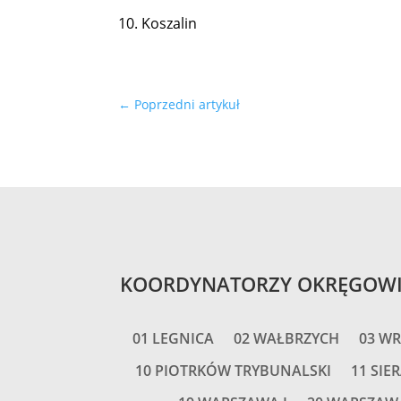
10. Koszalin
←
Poprzedni artykuł
KOORDYNATORZY OKRĘGOW
01 LEGNICA
02 WAŁBRZYCH
03 W
10 PIOTRKÓW TRYBUNALSKI
11 SIE