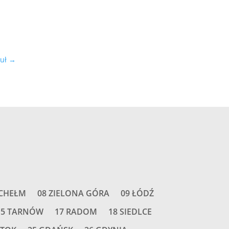
uł
→
 CHEŁM
08 ZIELONA GÓRA
09 ŁÓDŹ
15 TARNÓW
17 RADOM
18 SIEDLCE