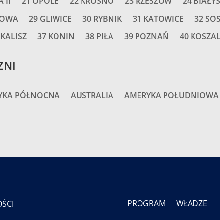
 II
21 OPOLE
22 KROSNO
23 RZESZÓW
24 BIAŁY
HOWA
29 GLIWICE
30 RYBNIK
31 KATOWICE
32 SO
 KALISZ
37 KONIN
38 PIŁA
39 POZNAŃ
40 KOSZA
ZNI
YKA PÓŁNOCNA
AUSTRALIA
AMERYKA POŁUDNIOWA
PROGRAM
WŁADZE
ŚCI