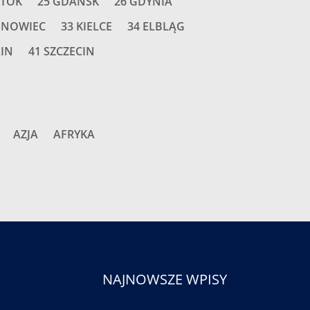
STOK
25 GDAŃSK
26 GDYNIA
SNOWIEC
33 KIELCE
34 ELBLĄG
LIN
41 SZCZECIN
AZJA
AFRYKA
NAJNOWSZE WPISY