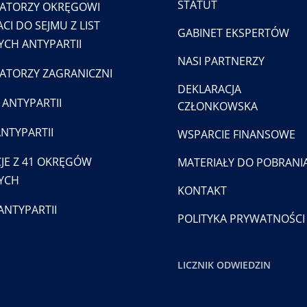
STATUT
ATORZY OKRĘGOWI
CI DO SEJMU Z LIST
GABINET EKSPERTÓW
CH ANTYPARTII
NASI PARTNERZY
TORZY ZAGRANICZNI
DEKLARACJA
 ANTYPARTII
CZŁONKOWSKA
ANTYPARTII
WSPARCIE FINANSOWE
JE Z 41 OKRĘGÓW
MATERIAŁY DO POBRANI
YCH
KONTAKT
ANTYPARTII
POLITYKA PRYWATNOŚCI
LICZNIK ODWIEDZIN