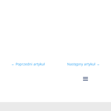
37. okręg wyborczy do Sejmu – Konin 9
mandatów poselskich, 773.727
mieszkańców, 9 powiatów
KOORDYNATOR OKRĘGOWY Zbigniew
Ossowski – Konin, b. funkcjonariusz Policji,
detektyw wydziału kryminalnego,
b. działacz Solidarności Kontakt:
tel. 602 878 516 Zostań...
←
Poprzedni artykuł
Następny artykuł
→