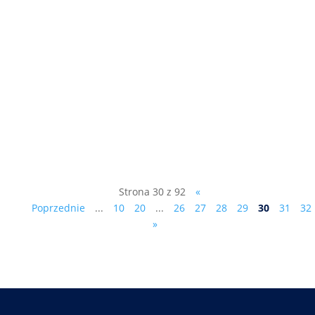
Kongres Antypartii sobota, 15
października 2022, godz. 12:00 Hotel „U
Witaszka” ul. W. Lercha 5, 05-152
Czosnów , k. Warszawy Uczestnictwo
(ewentualny obiad - 30 zł czy nocleg - 130
zł ze śniadaniem) proszę zgłaszać pod
numerem telefonu: 601 255 849....
Strona 30 z 92
«
Poprzednie
...
10
20
...
26
27
28
29
30
31
32
»