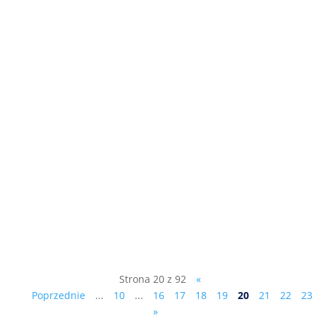
Na marginesie działań Partii
Republikańskiej „Mejza…stał się wstydem
i wyrzutem sumienia nie tylko
województwa lubuskiego”. Jeden z
senatorów RP Łukasz Mejza najpierw -
jako działacz Bezpartyjnych
Samorządowców – został radnym Sejmiku
Województwa Lubuskiego....
Strona 20 z 92
«
Poprzednie
...
10
...
16
17
18
19
20
21
22
23
»