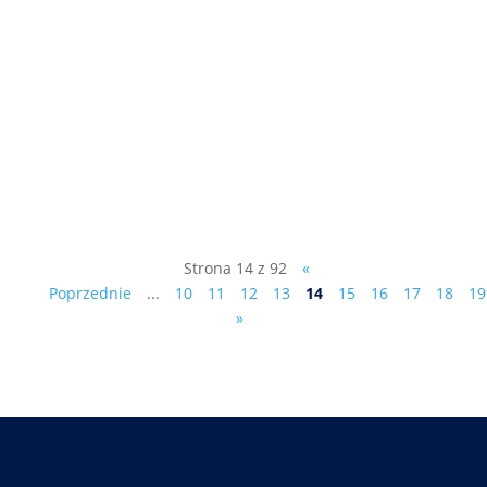
Jako że nowa nomenklatura betonując
parlamentarną scenę polityczną (patrz
poprzedni artykuł), zapomniała zrobić to
samo z sejmikami wojewódzkimi, należy
spróbować na wiosnę przyszłego roku
odbić sejmiki. W wyborach do
niedocenianych 16 sejmików
wojewódzkich (mają one...
Strona 14 z 92
«
Poprzednie
...
10
11
12
13
14
15
16
17
18
19
»