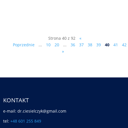
SUPEREXPRESSie, dlaczego będzie
kandydował do Sejmu z listy Antypartii.
Patrz dzisiejszy wywiad z...
Strona 40 z 92
«
Poprzednie
...
10
20
...
36
37
38
39
40
41
42
»
KONTAKT
e-mail: dr.ciesielczyk@gmail.com
tel:
+48 601 255 849