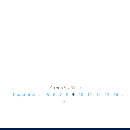
- Akt oskarżenia czy umorzenie śledztwa? -
Łatwiej będzie można odwołać wójta,
burmistrza czy prezydenta. - Dlaczego w
gminie Gręboszów mamy inwestycję
polonijną za 10 milionów dolarów, a w
Tarnowie będziemy mieć pikniki? patrz
kolejny odcinek programu telewizyjnego...
Strona 9 z 92
«
Poprzednie
...
5
6
7
8
9
10
11
12
13
14
...
»