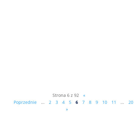
Jego Ekscelencja Øystein Bø Ambasador
Królestwa Norwegii w Polsce Al. Armii
Ludowej 26 00-609 Warszawa Ragna
Fidjestøl - Managing Director Financial
Mechanism Office EFTA House Avenue
des Arts 19H, 1000 Brussels, Belgia do
wiadomości: Sz. P. Donald Tusk –...
Strona 6 z 92
«
Poprzednie
...
2
3
4
5
6
7
8
9
10
11
...
20
»