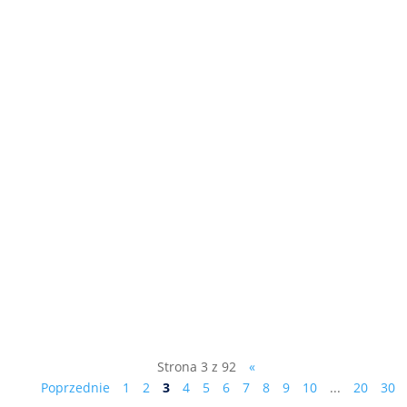
"Jak Polacy są okradani, dlaczego Finlandia
jest lepsza od Żubrówki i jak wybudować
dwa miasta w ciągu 4 lat?" - kolejny
odcinek programu dr.Marka Ciesielczyka
NAGA PRAWDA, kliknij tutaj:
https://youtu.be/oA0LLEol-ME Subskrybuj,
jeśli uznasz, że warto....
Strona 3 z 92
«
Poprzednie
1
2
3
4
5
6
7
8
9
10
...
20
30