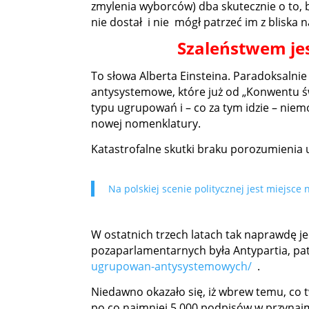
zmylenia wyborców) dba skutecznie o to, 
nie dostał i nie mógł patrzeć im z bliska na
Szaleństwem jes
To słowa Alberta Einsteina. Paradoksaln
antysystemowe, które już od „Konwentu św
typu ugrupowań i – co za tym idzie – nie
nowej nomenklatury.
Katastrofalne skutki braku porozumienia 
Na polskiej scenie politycznej jest miejs
W ostatnich trzech latach tak naprawdę 
pozaparlamentarnych była Antypartia, pa
ugrupowan-antysystemowych/
.
Niedawno okazało się, iż wbrew temu, co 
po co najmniej 5.000 podpisów w przynaj