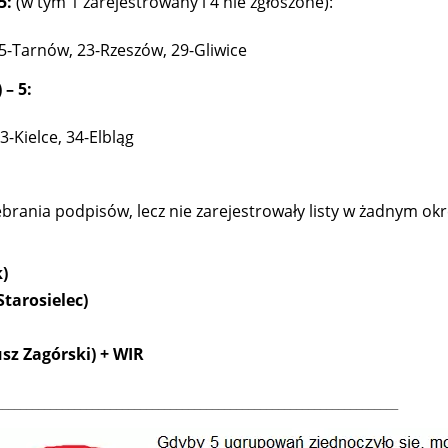
 5:
(w tym 1 zarejestrowany i 4 nie zgłoszone):
15-Tarnów, 23-Rzeszów, 29-Gliwice
 – 5:
33-Kielce, 34-Elbląg
brania podpisów, lecz nie zarejestrowały listy w żadnym o
k)
tarosielec)
usz Zagórski) + WIR
___________________________________________________________________