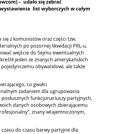
wcom) – udało się zebrać
 wystawienia list wyborczych w całym
ię z komunistów oraz części tzw.
rialnych po pozornej likwidacji PRL-u,
lokować wejście do Sejmu ewentualnych
określił jeden ze znanych amerykańskich
u pojedynczemu obywatelowi, ale także
erającego, co gwałci
ykonalnym zadaniem dla ugrupowania
ą posłusznych funkcjonariuszy partyjnych,
a swoich danych osobowych zbierającemu
profesjonalny”, znany wtajemniczonym,
 czasu do czasu barwy partyjne dla