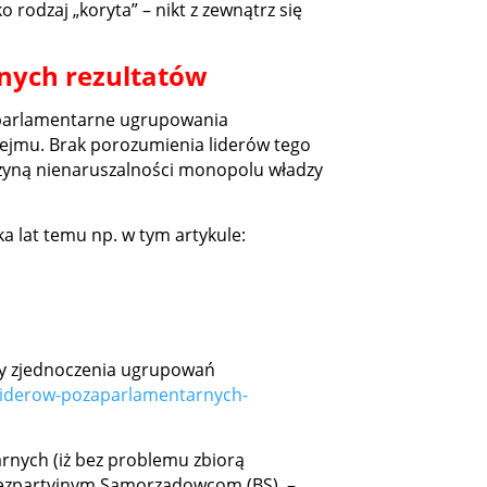
odzaj „koryta” – nikt z zewnątrz się
żnych rezultatów
zaparlamentarne ugrupowania
Sejmu. Brak porozumienia liderów tego
yczyną nienaruszalności monopolu władzy
 lat temu np. w tym artykule:
by zjednoczenia ugrupowań
-liderow-pozaparlamentarnych-
rnych (iż bez problemu zbiorą
 Bezpartyjnym Samorządowcom (BS) –