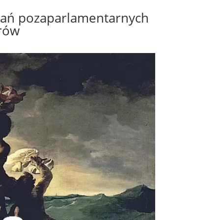
owań pozaparlamentarnych
erów