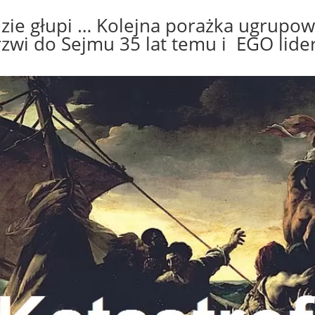
dzie głupi … Kolejna porażka ugrup
rzwi do Sejmu 35 lat temu i EGO lid