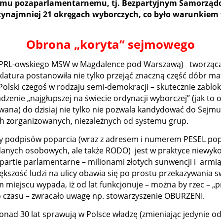
dnemu pozaparlamentarnemu, tj. Bezpartyjnym Samorządo
rzynajmniej 21 okręgach wyborczych, co było warunkiem
Obrona „koryta” sejmowego
 PRL-owskiego MSW w Magdalence pod Warszawą) tworząca s
tura postanowiła nie tylko przejąć znaczną część dóbr mate
e Polski czegoś w rodzaju semi-demokracji – skutecznie zab
zenie „najgłupszej na świecie ordynacji wyborczej” (jak to 
kowana) do dzisiaj nie tylko nie pozwala kandydować do Sejm
ch zorganizowanych, niezależnych od systemu grup.
cy podpisów poparcia (wraz z adresem i numerem PESEL popi
e danych osobowych, ale także RODO) jest w praktyce niew
 partie parlamentarne – milionami złotych sunwencji i armi
ększość ludzi na ulicy obawia się po prostu przekazywani
m miejscu wypada, iż od lat funkcjonuje – można by rzec – „
o czasu – zwracało uwagę np. stowarzyszenie OBURZENI.
nad 30 lat sprawują w Polsce władzę (zmieniając jedynie od