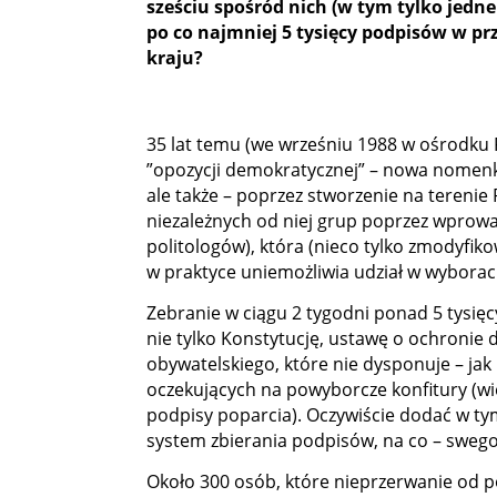
sześciu spośród nich (w tym tylko je
po co najmniej 5 tysięcy podpisów w p
kraju?
35 lat temu (we wrześniu 1988 w ośrodku
”opozycji demokratycznej” – nowa nomenkla
ale także – poprzez stworzenie na tereni
niezależnych od niej grup poprzez wprowad
politologów), która (nieco tylko zmodyfi
w praktyce uniemożliwia udział w wybora
Zebranie w ciągu 2 tygodni ponad 5 tysię
nie tylko Konstytucję, ustawę o ochroni
obywatelskiego, które nie dysponuje – jak
oczekujących na powyborcze konfitury (wi
podpisy poparcia). Oczywiście dodać w ty
system zbierania podpisów, na co – sweg
Około 300 osób, które nieprzerwanie od po