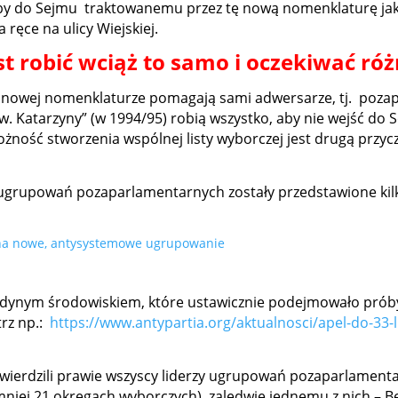
by do Sejmu traktowanemu przez tę nową nomenklaturę jako r
 ręce na ulicy Wiejskiej.
t robić wciąż to samo i oczekiwać ró
ie nowej nomenklaturze pomagają sami adwersarze, tj. po
. Katarzyny” (w 1994/95) robią wszystko, aby nie wejść do 
możność stworzenia wspólnej listy wyborczej jest drugą prz
ugrupowań pozaparlamentarnych zostały przedstawione kilka
ce na nowe, antysystemowe ugrupowanie
jedynym środowiskiem, które ustawicznie podejmowało pró
trz np.:
https://www.antypartia.org/aktualnosci/apel-do-33
twierdzili prawie wszyscy liderzy ugrupowań pozaparlamenta
mniej 21 okręgach wyborczych), zaledwie jednemu z nich –