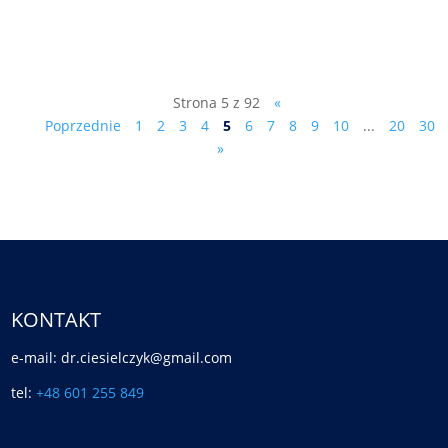
feature=shared
Strona 5 z 92
«
Poprzednie
1
2
3
4
5
6
7
8
9
10
...
20
30
»
KONTAKT
e-mail: dr.ciesielczyk@gmail.com
tel:
+48 601 255 849