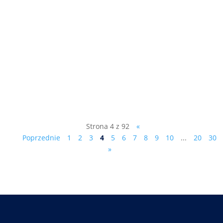
"Z władzą jest jak z seksem..." rozmowa
telewizyjna z dr.Markiem Ciesielczykiem,
kliknij tutaj:
https://www.starnowa.tv/.../marek-
ciesielczyk-dudzik.../
Strona 4 z 92
«
Poprzednie
1
2
3
4
5
6
7
8
9
10
...
20
30
»