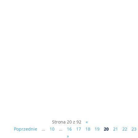
Na marginesie działań Partii
Republikańskiej „Mejza…stał się wstydem
i wyrzutem sumienia nie tylko
województwa lubuskiego”. Jeden z
senatorów RP Łukasz Mejza najpierw -
jako działacz Bezpartyjnych
Samorządowców – został radnym Sejmiku
Województwa Lubuskiego....
Strona 20 z 92
«
Poprzednie
...
10
...
16
17
18
19
20
21
22
23
»