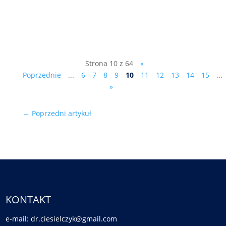
poniedziałek, 22 stycznia (po godz. 18:00)
będzie dostępny w Tarnowskiej...
Strona 10 z 64
«
Poprzednie
...
6
7
8
9
10
11
12
13
14
15
...
»
←
Poprzedni artykuł
KONTAKT
e-mail: dr.ciesielczyk@gmail.com