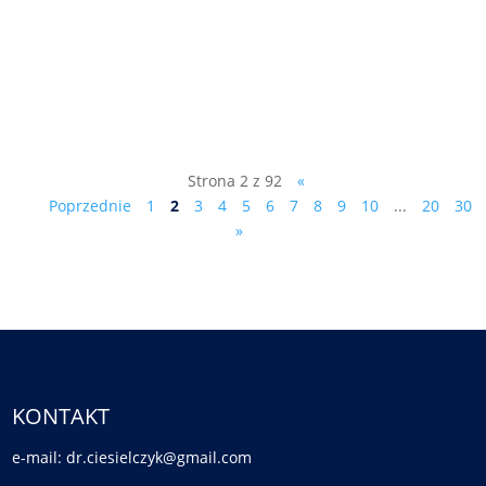
pismo do prowadzącego śledztwo
prokuratora Olszańskiego: Sz. P. Piotr
Olszański Prokurator Prokuratury
Rejonowej...
Strona 2 z 92
«
Poprzednie
1
2
3
4
5
6
7
8
9
10
...
20
30
»
KONTAKT
e-mail: dr.ciesielczyk@gmail.com