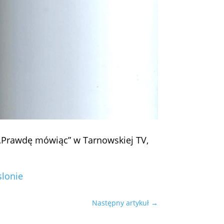
a „Prawdę mówiąc” w Tarnowskiej TV,
slonie
Następny artykuł
→