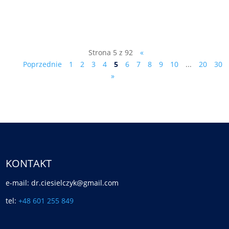
feature=shared
Strona 5 z 92
«
Poprzednie
1
2
3
4
5
6
7
8
9
10
...
20
30
»
KONTAKT
e-mail: dr.ciesielczyk@gmail.com
tel:
+48 601 255 849