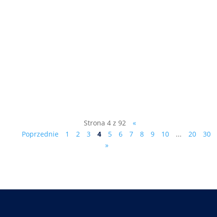
"Z władzą jest jak z seksem..." rozmowa
telewizyjna z dr.Markiem Ciesielczykiem,
kliknij tutaj:
https://www.starnowa.tv/.../marek-
ciesielczyk-dudzik.../
Strona 4 z 92
«
Poprzednie
1
2
3
4
5
6
7
8
9
10
...
20
30
»