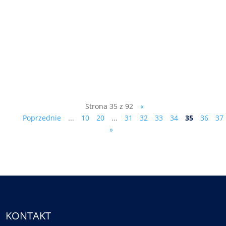
27 maja w tygodniku TEMI ukazała się
skrócona wersja artykułu - online tutaj:
https://www.temi.pl/downloads/temi-e-
wydanie-21-2022/
_____________________________________________
________________________________ ...
Strona 35 z 92
«
Poprzednie
...
10
20
...
31
32
33
34
35
36
37
»
KONTAKT