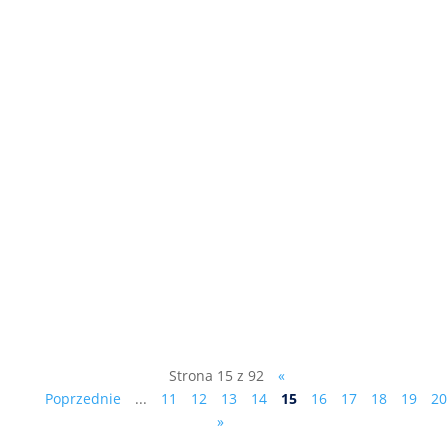
Patrz telewizyjna relacja:
https://www.tarnowska.tv/artykul/16745,c
hca-odwolac-prezydenta-tarnowa-trwa-
zbiorka-podpisow Do wszystkich mieszkań
i firm w Tarnowie wysłana została za
pośrednictwem Poczty Polskiej gazetka w
nakładzie ok. 50 tysięcy egzemplarzy, w
której...
Strona 15 z 92
«
Poprzednie
...
11
12
13
14
15
16
17
18
19
20
»