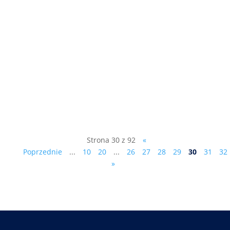
Kongres Antypartii sobota, 15
października 2022, godz. 12:00 Hotel „U
Witaszka” ul. W. Lercha 5, 05-152
Czosnów , k. Warszawy Uczestnictwo
(ewentualny obiad - 30 zł czy nocleg - 130
zł ze śniadaniem) proszę zgłaszać pod
numerem telefonu: 601 255 849....
Strona 30 z 92
«
Poprzednie
...
10
20
...
26
27
28
29
30
31
32
»