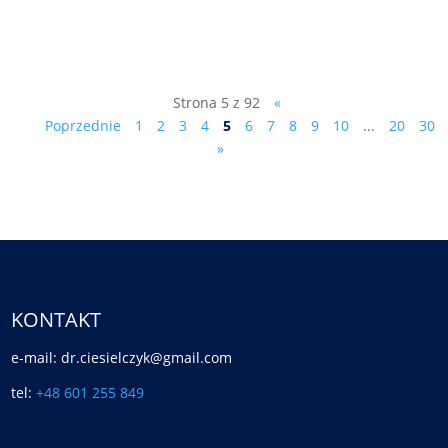
feature=shared
Strona 5 z 92
«
Poprzednie
1
2
3
4
5
6
7
8
9
10
...
20
30
»
KONTAKT
e-mail: dr.ciesielczyk@gmail.com
tel:
+48 601 255 849