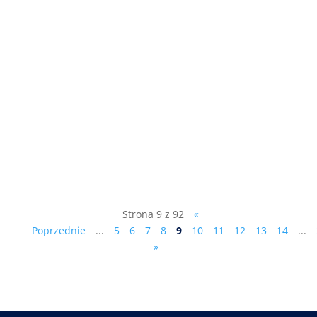
- Akt oskarżenia czy umorzenie śledztwa? -
Łatwiej będzie można odwołać wójta,
burmistrza czy prezydenta. - Dlaczego w
gminie Gręboszów mamy inwestycję
polonijną za 10 milionów dolarów, a w
Tarnowie będziemy mieć pikniki? patrz
kolejny odcinek programu telewizyjnego...
Strona 9 z 92
«
Poprzednie
...
5
6
7
8
9
10
11
12
13
14
...
»