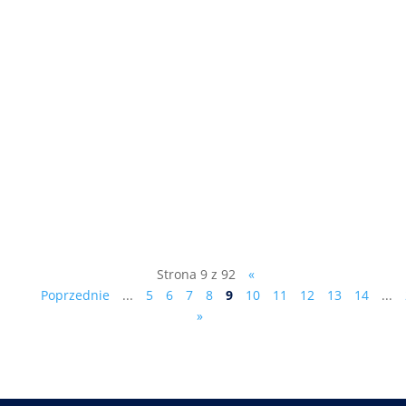
- Akt oskarżenia czy umorzenie śledztwa? -
Łatwiej będzie można odwołać wójta,
burmistrza czy prezydenta. - Dlaczego w
gminie Gręboszów mamy inwestycję
polonijną za 10 milionów dolarów, a w
Tarnowie będziemy mieć pikniki? patrz
kolejny odcinek programu telewizyjnego...
Strona 9 z 92
«
Poprzednie
...
5
6
7
8
9
10
11
12
13
14
...
»