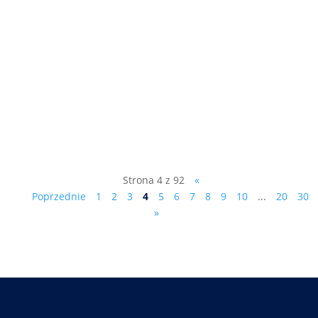
"Z władzą jest jak z seksem..." rozmowa
telewizyjna z dr.Markiem Ciesielczykiem,
kliknij tutaj:
https://www.starnowa.tv/.../marek-
ciesielczyk-dudzik.../
Strona 4 z 92
«
Poprzednie
1
2
3
4
5
6
7
8
9
10
...
20
30
»