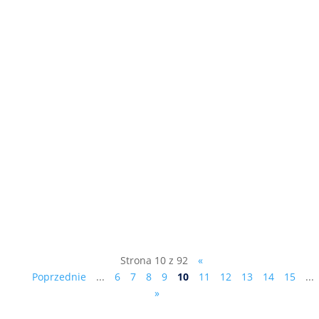
Pierwsze z dziesięciu przykazań
Ciesielczyka : "Zaciskaj pasa, zwiększaj
dochody, ale nie kosztem mieszkańców",
patrz film: ...
Strona 10 z 92
«
Poprzednie
...
6
7
8
9
10
11
12
13
14
15
...
»