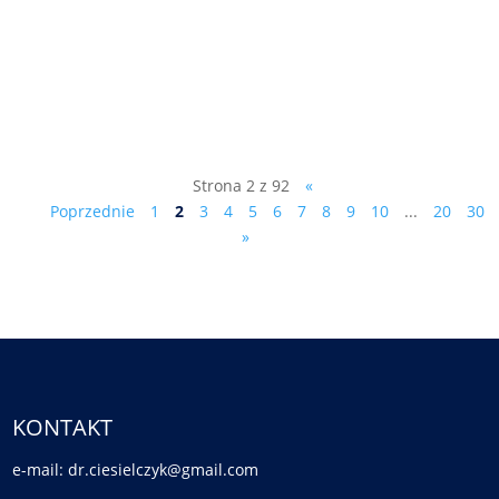
pismo do prowadzącego śledztwo
prokuratora Olszańskiego: Sz. P. Piotr
Olszański Prokurator Prokuratury
Rejonowej...
Strona 2 z 92
«
Poprzednie
1
2
3
4
5
6
7
8
9
10
...
20
30
»
KONTAKT
e-mail: dr.ciesielczyk@gmail.com