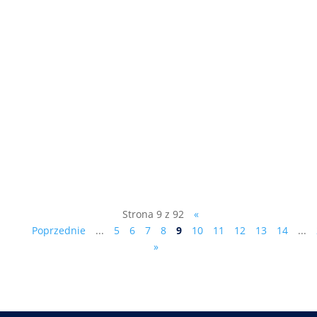
- Akt oskarżenia czy umorzenie śledztwa? -
Łatwiej będzie można odwołać wójta,
burmistrza czy prezydenta. - Dlaczego w
gminie Gręboszów mamy inwestycję
polonijną za 10 milionów dolarów, a w
Tarnowie będziemy mieć pikniki? patrz
kolejny odcinek programu telewizyjnego...
Strona 9 z 92
«
Poprzednie
...
5
6
7
8
9
10
11
12
13
14
...
»