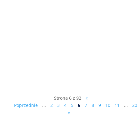
Jego Ekscelencja Øystein Bø Ambasador
Królestwa Norwegii w Polsce Al. Armii
Ludowej 26 00-609 Warszawa Ragna
Fidjestøl - Managing Director Financial
Mechanism Office EFTA House Avenue
des Arts 19H, 1000 Brussels, Belgia do
wiadomości: Sz. P. Donald Tusk –...
Strona 6 z 92
«
Poprzednie
...
2
3
4
5
6
7
8
9
10
11
...
20
»