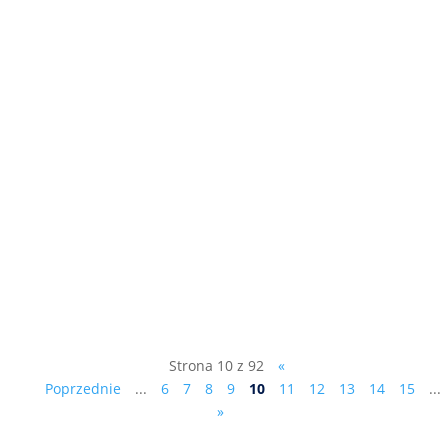
Pierwsze z dziesięciu przykazań
Ciesielczyka : "Zaciskaj pasa, zwiększaj
dochody, ale nie kosztem mieszkańców",
patrz film: ...
Strona 10 z 92
«
Poprzednie
...
6
7
8
9
10
11
12
13
14
15
...
»