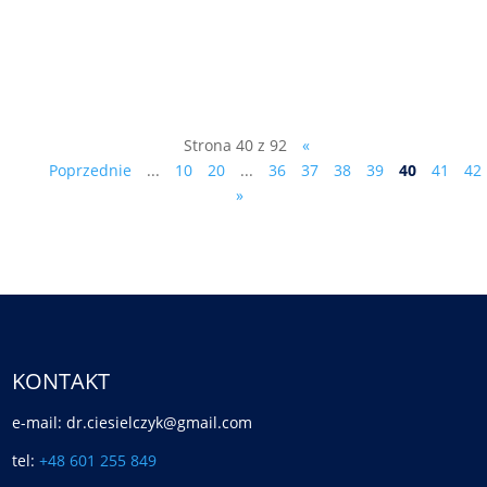
SUPEREXPRESSie, dlaczego będzie
kandydował do Sejmu z listy Antypartii.
Patrz dzisiejszy wywiad z...
Strona 40 z 92
«
Poprzednie
...
10
20
...
36
37
38
39
40
41
42
»
KONTAKT
e-mail: dr.ciesielczyk@gmail.com
tel:
+48 601 255 849