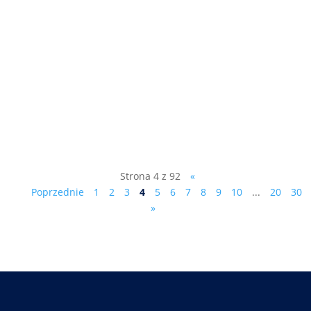
"Z władzą jest jak z seksem..." rozmowa
telewizyjna z dr.Markiem Ciesielczykiem,
kliknij tutaj:
https://www.starnowa.tv/.../marek-
ciesielczyk-dudzik.../
Strona 4 z 92
«
Poprzednie
1
2
3
4
5
6
7
8
9
10
...
20
30
»