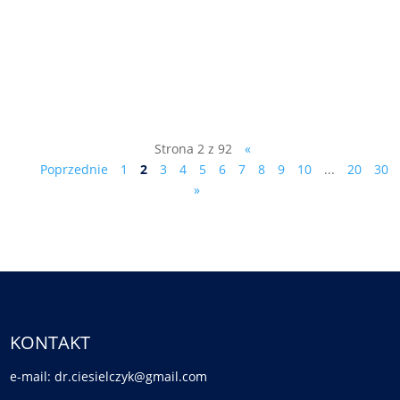
pismo do prowadzącego śledztwo
prokuratora Olszańskiego: Sz. P. Piotr
Olszański Prokurator Prokuratury
Rejonowej...
Strona 2 z 92
«
Poprzednie
1
2
3
4
5
6
7
8
9
10
...
20
30
»
KONTAKT
e-mail: dr.ciesielczyk@gmail.com