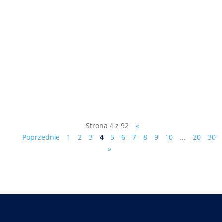
"Z władzą jest jak z seksem..." rozmowa
telewizyjna z dr.Markiem Ciesielczykiem,
kliknij tutaj:
https://www.starnowa.tv/.../marek-
ciesielczyk-dudzik.../
Strona 4 z 92
«
Poprzednie
1
2
3
4
5
6
7
8
9
10
...
20
30
»