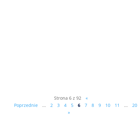
Jego Ekscelencja Øystein Bø Ambasador
Królestwa Norwegii w Polsce Al. Armii
Ludowej 26 00-609 Warszawa Ragna
Fidjestøl - Managing Director Financial
Mechanism Office EFTA House Avenue
des Arts 19H, 1000 Brussels, Belgia do
wiadomości: Sz. P. Donald Tusk –...
Strona 6 z 92
«
Poprzednie
...
2
3
4
5
6
7
8
9
10
11
...
20
»