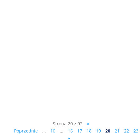
Na marginesie działań Partii
Republikańskiej „Mejza…stał się wstydem
i wyrzutem sumienia nie tylko
województwa lubuskiego”. Jeden z
senatorów RP Łukasz Mejza najpierw -
jako działacz Bezpartyjnych
Samorządowców – został radnym Sejmiku
Województwa Lubuskiego....
Strona 20 z 92
«
Poprzednie
...
10
...
16
17
18
19
20
21
22
23
»