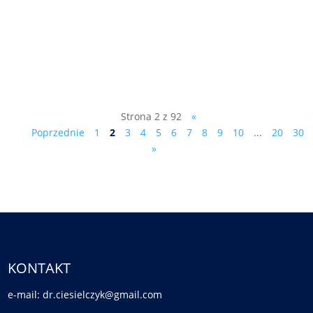
pismo do prowadzącego śledztwo
prokuratora Olszańskiego: Sz. P. Piotr
Olszański Prokurator Prokuratury
Rejonowej...
Strona 2 z 92
«
Poprzednie
1
2
3
4
5
6
7
8
9
10
...
20
30
»
KONTAKT
e-mail: dr.ciesielczyk@gmail.com