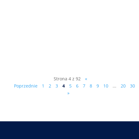
"Z władzą jest jak z seksem..." rozmowa
telewizyjna z dr.Markiem Ciesielczykiem,
kliknij tutaj:
https://www.starnowa.tv/.../marek-
ciesielczyk-dudzik.../
Strona 4 z 92
«
Poprzednie
1
2
3
4
5
6
7
8
9
10
...
20
30
»