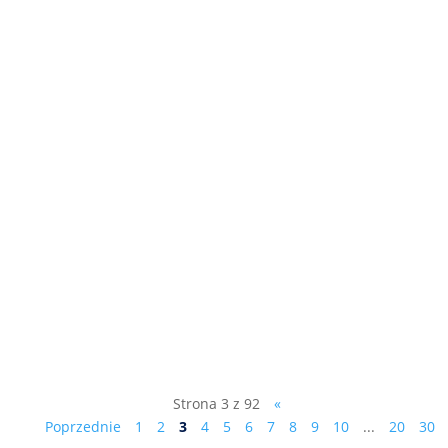
"Jak Polacy są okradani, dlaczego Finlandia
jest lepsza od Żubrówki i jak wybudować
dwa miasta w ciągu 4 lat?" - kolejny
odcinek programu dr.Marka Ciesielczyka
NAGA PRAWDA, kliknij tutaj:
https://youtu.be/oA0LLEol-ME Subskrybuj,
jeśli uznasz, że warto....
Strona 3 z 92
«
Poprzednie
1
2
3
4
5
6
7
8
9
10
...
20
30