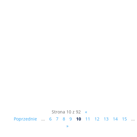
Pierwsze z dziesięciu przykazań
Ciesielczyka : "Zaciskaj pasa, zwiększaj
dochody, ale nie kosztem mieszkańców",
patrz film: ...
Strona 10 z 92
«
Poprzednie
...
6
7
8
9
10
11
12
13
14
15
...
»