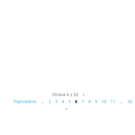
Jego Ekscelencja Øystein Bø Ambasador
Królestwa Norwegii w Polsce Al. Armii
Ludowej 26 00-609 Warszawa Ragna
Fidjestøl - Managing Director Financial
Mechanism Office EFTA House Avenue
des Arts 19H, 1000 Brussels, Belgia do
wiadomości: Sz. P. Donald Tusk –...
Strona 6 z 92
«
Poprzednie
...
2
3
4
5
6
7
8
9
10
11
...
20
»